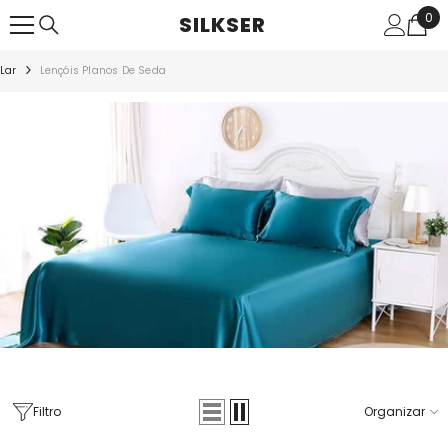
PULAR PARA O CONTEÚDO
0
0
SILKSER
ite
Lar
Lençóis Planos De Seda
Filtro
Organizar