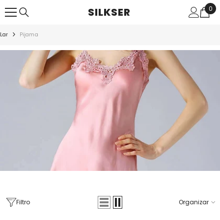
PULAR PARA O CONTEÚDO
0
0
SILKSER
ite
Lar
Pijama
Filtro
Organizar